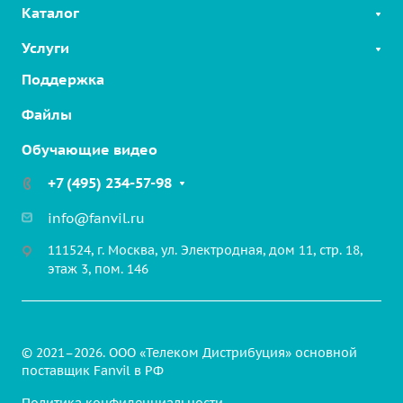
Каталог
Услуги
SIP-телефоны
Linkvil беспроводные решения
Поддержка
Облачные решения
2-Wire Продукты
Интерком на шоссе
Файлы
SIP-устройства для безопасности
Решение для парковочных зон
Обучающие видео
VoIP шлюзы
Промышленные решения
Бизнес-конференции
+7 (495) 234-57-98
Медицинские решения
Гарнитуры
Транспортные решения
info@fanvil.ru
Аксессуары
Коммерческие здания
111524, г. Москва, ул. Электродная, дом 11, стр. 18,
этаж 3, пом. 146
© 2021–2026. ООО «Телеком Дистрибуция» основной
поставщик Fanvil в РФ