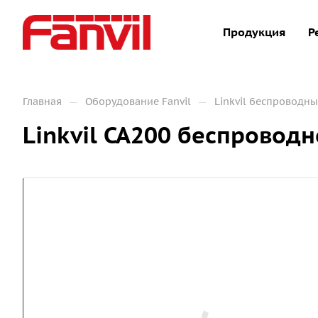
Продукция
Р
—
—
Главная
Оборудование Fanvil
Linkvil беспроводн
Linkvil CA200 беспровод