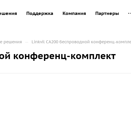
ешения
Поддержка
Компания
Партнеры
—
ые решения
Linkvil CA200 беспроводной конференц-компл
ной конференц-комплект