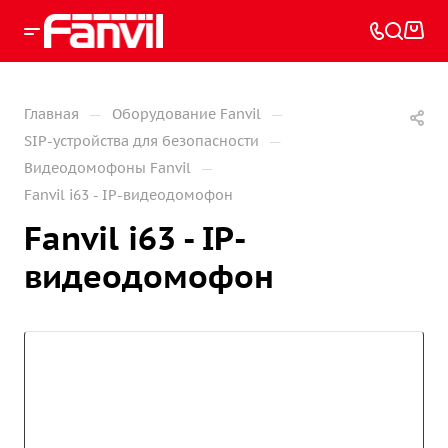
—
—
Главная
Оборудование Fanvil
—
SIP-устройства для безопасности
—
Видеодомофоны Fanvil
Fanvil i63 - IP-видеодомофон
Fanvil i63 - IP-
видеодомофон