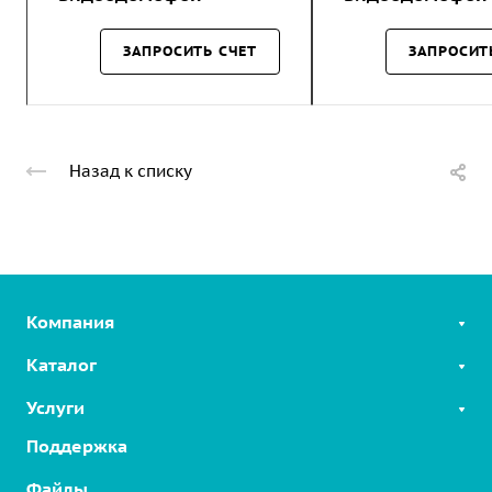
ЗАПРОСИТЬ СЧЕТ
ЗАПРОСИТ
Назад к списку
Компания
Каталог
Услуги
SIP-телефоны
Linkvil беспроводные решения
Поддержка
Облачные решения
2-Wire Продукты
Интерком на шоссе
Файлы