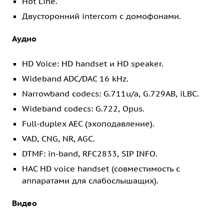
Hot Line.
Двусторонний intercom с домофонами.
Аудио
HD Voice: HD handset и HD speaker.
Wideband ADC/DAC 16 kHz.
Narrowband codecs: G.711u/a, G.729AB, iLBC.
Wideband codecs: G.722, Opus.
Full-duplex AEC (эхоподавление).
VAD, CNG, NR, AGC.
DTMF: in-band, RFC2833, SIP INFO.
HAC HD voice handset (совместимость с
аппаратами для слабослышащих).
Видео