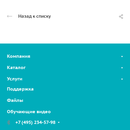
Назад к списку
Компания
Каталог
Услуги
SIP-телефоны
Linkvil беспроводные решения
Поддержка
Облачные решения
2-Wire Продукты
Интерком на шоссе
Файлы
SIP-устройства для безопасности
Решение для парковочных зон
Обучающие видео
VoIP шлюзы
Промышленные решения
Бизнес-конференции
+7 (495) 234-57-98
Медицинские решения
Гарнитуры