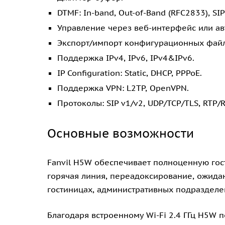
DTMF: In-band, Out-of-Band (RFC2833), SIP
Управление через веб-интерфейс или авт
Экспорт/импорт конфигурационных файл
Поддержка IPv4, IPv6, IPv4&IPv6.
IP Configuration: Static, DHCP, PPPoE.
Поддержка VPN: L2TP, OpenVPN.
Протоколы: SIP v1/v2, UDP/TCP/TLS, RTP/R
Основные возможности
Fanvil H5W обеспечивает полноценную гос
горячая линия, переaдоксирование, ожидан
гостиницах, административных подразделе
Благодаря встроенному Wi-Fi 2.4 ГГц H5W 