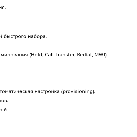
ия.
 быстрого набора.
ования (Hold, Call Transfer, Redial, MWI).
оматическая настройка (provisioning).
ов.
ей.