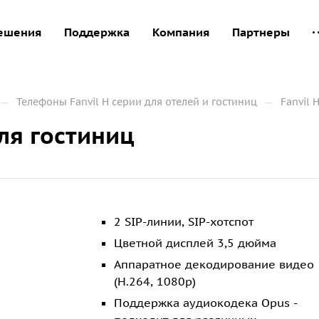
ешения
Поддержка
Компания
Партнеры
—
—
Телефоны Fanvil H серии для отелей и гостиниц
Fanvil 
для гостиниц
2 SIP-линии, SIP-хотспот
Цветной дисплей 3,5 дюйма
Аппаратное декодирование видео
(H.264, 1080p)
Поддержка аудиокодека Opus -