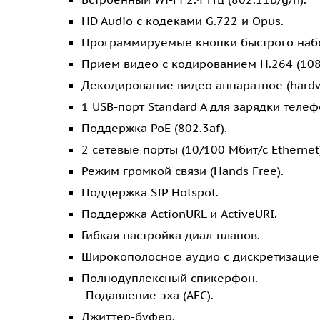
HD Audio с кодеками G.722 и Opus.
Программируемые кнопки быстрого набо
Прием видео с кодированием H.264 (108
Декодирование видео аппаратное (hardwa
1 USB-порт Standard A для зарядки телеф
Поддержка PoE (802.3af).
2 сетевые порты (10/100 Мбит/с Ethernet)
Режим громкой связи (Hands Free).
Поддержка SIP Hotspot.
Поддержка ActionURL и ActiveURI.
Гибкая настройка диал-планов.
Широкополосное аудио с дискретизацией
Полнодуплексный спикерфон.
-Подавление эха (AEC).
Джиттер-буфер.