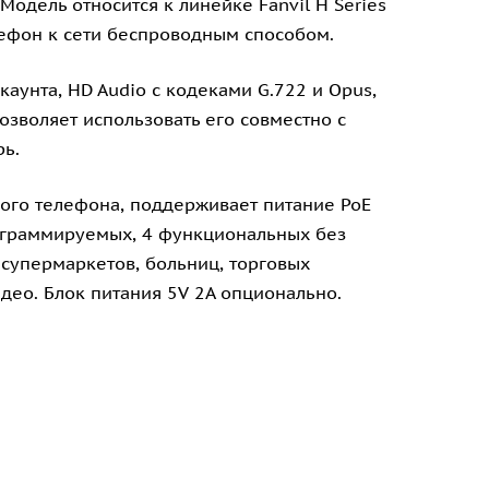
одель относится к линейке Fanvil H Series
елефон к сети беспроводным способом.
аунта, HD Audio с кодеками G.722 и Opus,
зволяет использовать его совместно с
рь.
ного телефона, поддерживает питание PoE
рограммируемых, 4 функциональных без
 супермаркетов, больниц, торговых
део. Блок питания 5V 2A опционально.