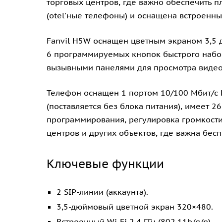
торговых центров, где важно обеспечить п
(otel'ные телефоны) и оснащена встроенны
Fanvil H5W оснащен цветным экраном 3,5 д
6 программируемых кнопок быстрого набора
вызывными панелями для просмотра видео 
Телефон оснащен 1 портом 10/100 Мбит/с E
(поставляется без блока питания), имеет
программирования, регулировка громкости)
центров и других объектов, где важна бес
Ключевые функции
2 SIP-линии (аккаунта).
3,5-дюймовый цветной экран 320×480.
Встроенный Wi-Fi 2.4 ГГц (802.11b/g/n).