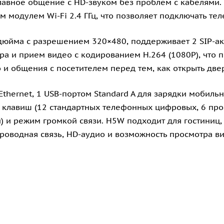
лавное общение с HD-звуком без проблем с кабелями. М
м модулем Wi-Fi 2.4 ГГц, что позволяет подключать т
юйма с разрешением 320×480, поддерживает 2 SIP-акк
 и прием видео с кодированием H.264 (1080P), что по
и общения с посетителем перед тем, как открыть две
thernet, 1 USB-портом Standard A для зарядки мобиль
 26 клавиш (12 стандартных телефонных цифровых, 6 п
 и режим громкой связи. H5W подходит для гостиниц,
проводная связь, HD-аудио и возможность просмотра ви