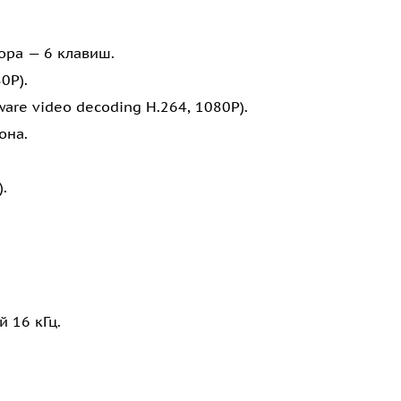
ра — 6 клавиш.
0P).
re video decoding H.264, 1080P).
она.
.
 16 кГц.