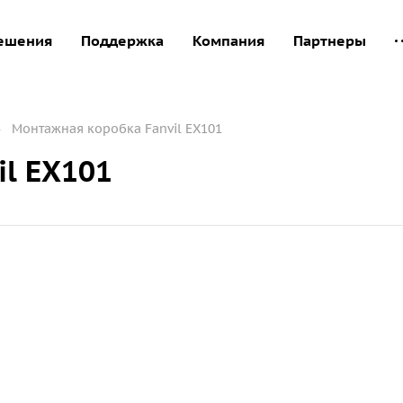
ешения
Поддержка
Компания
Партнеры
—
Монтажная коробка Fanvil EX101
l EX101