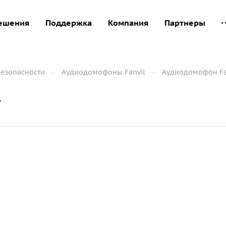
ешения
Поддержка
Компания
Партнеры
—
—
безопасности
Аудиодомофоны Fanvil
Аудиодомофон Fa
1