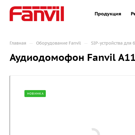
Продукция
Р
—
—
Главная
Оборудование Fanvil
SIP-устройства для 
Аудиодомофон Fanvil A1
НОВИНКА