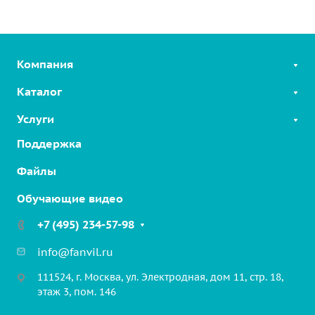
Компания
Каталог
Услуги
SIP-телефоны
Linkvil беспроводные решения
Поддержка
Облачные решения
2-Wire Продукты
Интерком на шоссе
Файлы
SIP-устройства для безопасности
Решение для парковочных зон
Обучающие видео
VoIP шлюзы
Промышленные решения
Бизнес-конференции
+7 (495) 234-57-98
Медицинские решения
Гарнитуры
Транспортные решения
info@fanvil.ru
Аксессуары
Коммерческие здания
111524, г. Москва, ул. Электродная, дом 11, стр. 18,
этаж 3, пом. 146