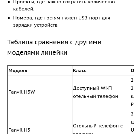
Проекты, где важно сократить количество
кабелей.
Номера, где гостям нужен USB-порт для
зарядки устройств.
Таблица сравнения с другими
моделями линейки
Модель
Класс
О
2
Доступный Wi‑Fi
2
Fanvil H3W
отельный телефон
к
P
2
ц
Отельный телефон с
Fanvil H5
U
экраном