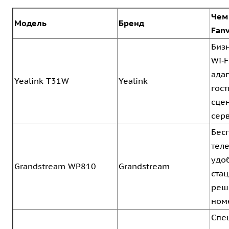
Чем
Модель
Бренд
Fanv
Бизн
Wi‑F
ада
Yealink T31W
Yealink
гос
сце
сер
Бес
тел
удо
Grandstream WP810
Grandstream
ста
реш
ном
Спе