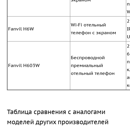
п
W
2
Wi‑Fi отельный
Fanvil H6W
I
телефон с экраном
U
2
6
Беспроводной
п
Fanvil H603W
премиальный
к
отельный телефон
а
к
Таблица сравнения с аналогами
моделей других производителей