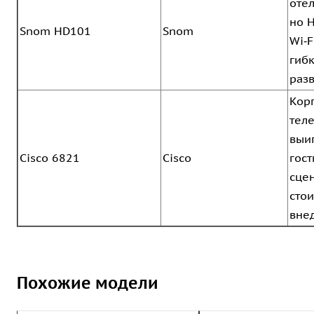
оте
но 
Snom HD101
Snom
Wi‑F
гиб
раз
Кор
тел
выи
Cisco 6821
Cisco
гос
сце
сто
вне
Похожие модели