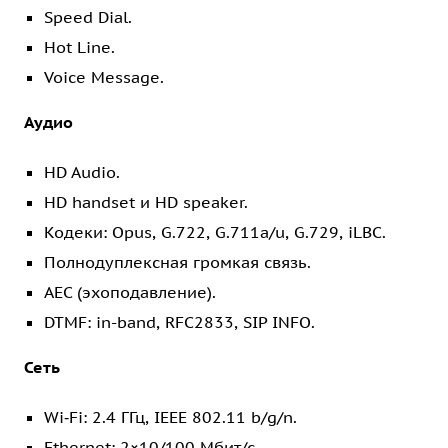
Speed Dial.
Hot Line.
Voice Message.
Аудио
HD Audio.
HD handset и HD speaker.
Кодеки: Opus, G.722, G.711a/u, G.729, iLBC.
Полнодуплексная громкая связь.
AEC (эхоподавление).
DTMF: in-band, RFC2833, SIP INFO.
Сеть
Wi‑Fi: 2.4 ГГц, IEEE 802.11 b/g/n.
Ethernet: 2×10/100 Мбит/с.