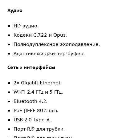
Аудио
HD-аудио.
Кодеки G.722 и Opus.
Полнодуплексное эхоподавление.
Адаптивный джиттер-буфер.
Сеть и интерфейсы
2× Gigabit Ethernet.
Wi‑Fi 2.4 ГГц и 5 ГГц.
Bluetooth 4.2.
PoE (IEEE 802.3af).
USB 2.0 Type-A.
Порт RJ9 для трубки.