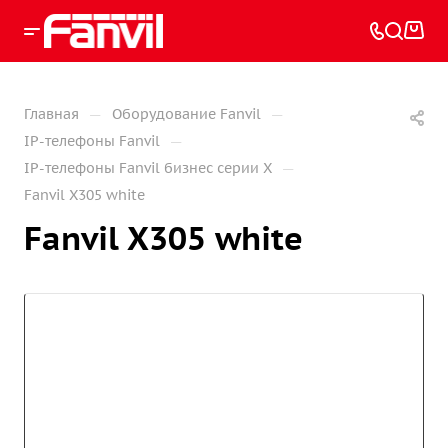
—
—
Главная
Оборудование Fanvil
—
IP-телефоны Fanvil
—
IP-телефоны Fanvil бизнес серии X
Fanvil X305 white
Fanvil X305 white