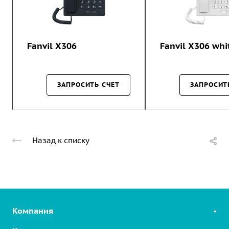
Fanvil X306
Fanvil X306 whi
ЗАПРОСИТЬ СЧЕТ
ЗАПРОСИТ
Назад к списку
Компания