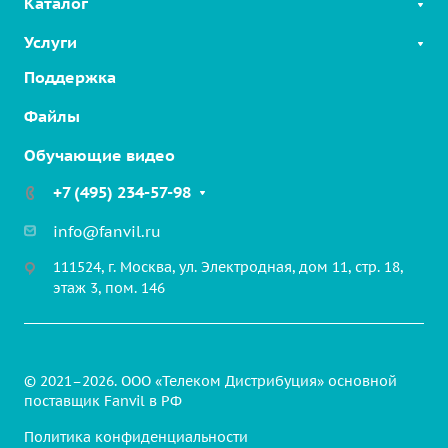
Каталог
Услуги
SIP-телефоны
Linkvil беспроводные решения
Поддержка
Облачные решения
2-Wire Продукты
Интерком на шоссе
Файлы
SIP-устройства для безопасности
Решение для парковочных зон
Обучающие видео
VoIP шлюзы
Промышленные решения
Бизнес-конференции
+7 (495) 234-57-98
Медицинские решения
Гарнитуры
Транспортные решения
info@fanvil.ru
Аксессуары
Коммерческие здания
111524, г. Москва, ул. Электродная, дом 11, стр. 18,
этаж 3, пом. 146
© 2021–2026. ООО «Телеком Дистрибуция» основной
поставщик Fanvil в РФ
Политика конфиденциальности