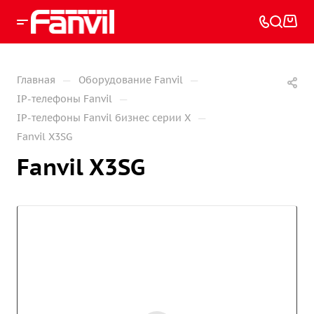
—
—
Главная
Оборудование Fanvil
—
IP-телефоны Fanvil
—
IP-телефоны Fanvil бизнес серии X
Fanvil X3SG
Fanvil X3SG