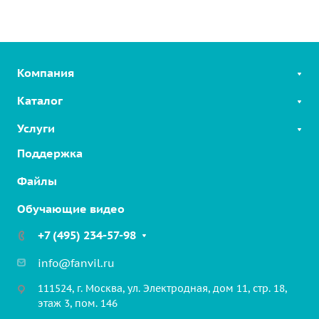
Компания
Каталог
Услуги
SIP-телефоны
Linkvil беспроводные решения
Поддержка
Облачные решения
2-Wire Продукты
Интерком на шоссе
Файлы
SIP-устройства для безопасности
Решение для парковочных зон
Обучающие видео
VoIP шлюзы
Промышленные решения
Бизнес-конференции
+7 (495) 234-57-98
Медицинские решения
Гарнитуры
Транспортные решения
info@fanvil.ru
Аксессуары
Коммерческие здания
111524, г. Москва, ул. Электродная, дом 11, стр. 18,
этаж 3, пом. 146