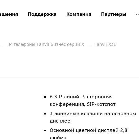
ешения
Поддержка
Компания
Партнеры
—
—
IP-телефоны Fanvil бизнес серии X
Fanvil X3U
6 SIP-линий, 3-сторонняя
конференция, SIP-хотспот
3 линейные клавиши на основном
дисплее
Основной цветной дисплей 2,8
дюйма