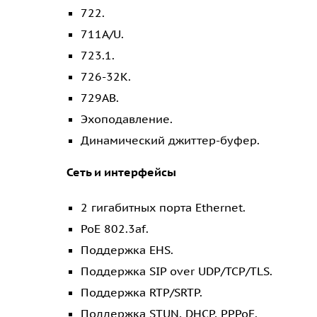
722.
711A/U.
723.1.
726-32K.
729AB.
Эхоподавление.
Динамический джиттер-буфер.
Сеть и интерфейсы
2 гигабитных порта Ethernet.
PoE 802.3af.
Поддержка EHS.
Поддержка SIP over UDP/TCP/TLS.
Поддержка RTP/SRTP.
Поддержка STUN, DHCP, PPPoE.