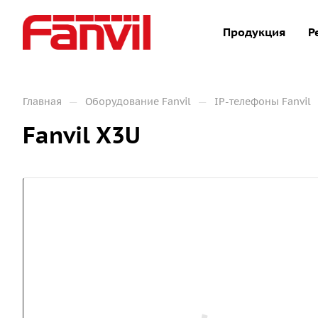
Продукция
Р
—
—
Главная
Оборудование Fanvil
IP-телефоны Fanvil
Fanvil X3U