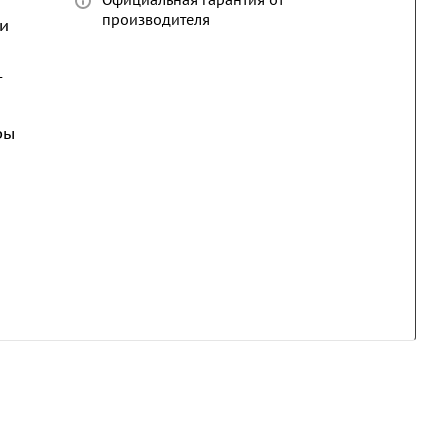
Официальная гарантия от
производителя
и
т
ры