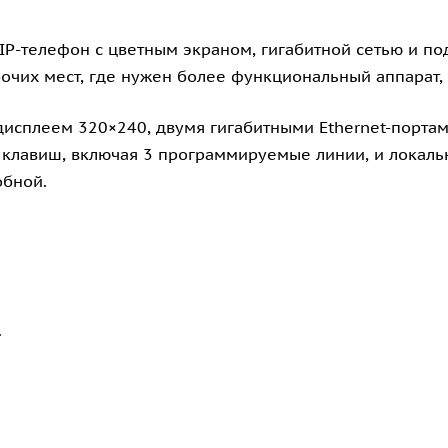
 IP-телефон с цветным экраном, гигабитной сетью и п
бочих мест, где нужен более функциональный аппарат,
сплеем 320×240, двумя гигабитными Ethernet-портами
37 клавиш, включая 3 программируемые линии, и локаль
обной.
.